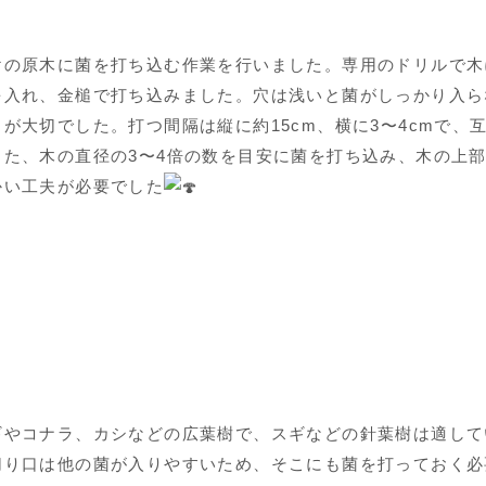
けの原木に菌を打ち込む作業を行いました。専用のドリルで木
を入れ、金槌で打ち込みました。穴は浅いと菌がしっかり入ら
が大切でした。打つ間隔は縦に約15cm、横に3〜4cmで、
た、木の直径の3〜4倍の数を目安に菌を打ち込み、木の上部
かい工夫が必要でした
ギやコナラ、カシなどの広葉樹で、スギなどの針葉樹は適して
切り口は他の菌が入りやすいため、そこにも菌を打っておく必