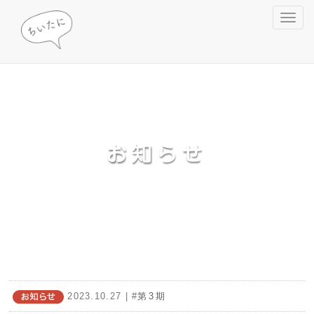
Toggl
navig
2023.10.27
| #
第3期